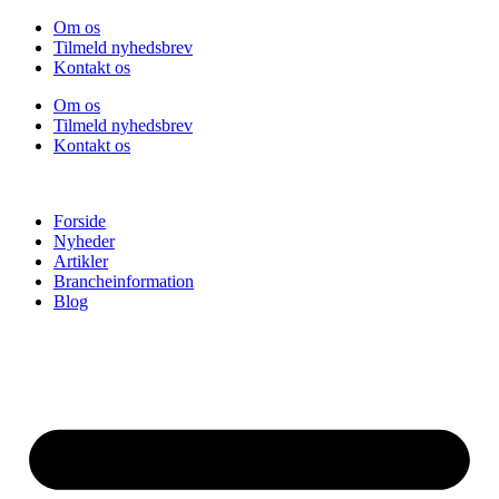
Videre
Om os
til
Tilmeld nyhedsbrev
indhold
Kontakt os
Om os
Tilmeld nyhedsbrev
Kontakt os
Forside
Nyheder
Artikler
Brancheinformation
Blog