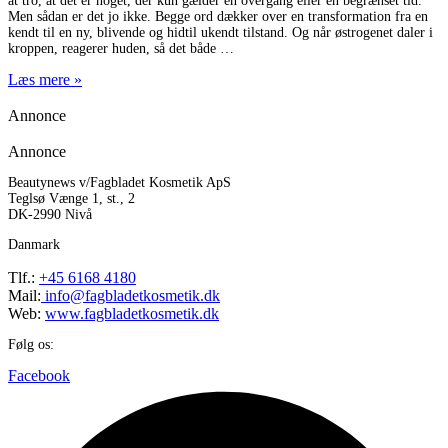
at tro, at det er noget, der kun gælder en overgang eller en begrænset tid.
Men sådan er det jo ikke. Begge ord dækker over en transformation fra en
kendt til en ny, blivende og hidtil ukendt tilstand. Og når østrogenet daler i
kroppen, reagerer huden, så det både
Læs mere »
Annonce
Annonce
Beautynews v/Fagbladet Kosmetik ApS
Teglsø Vænge 1, st., 2
DK-2990 Nivå
Danmark
Tlf.:
+45 6168 4180
Mail:
info@fagbladetkosmetik.dk
Web:
www.fagbladetkosmetik.dk
Følg os:
Facebook