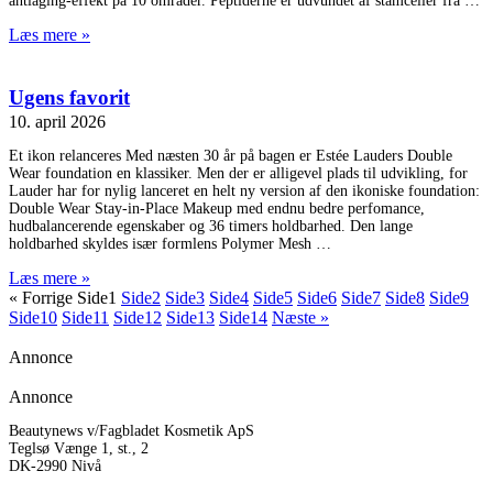
antiaging-effekt på 10 områder. Peptiderne er udvundet af stamceller fra
Læs mere »
Ugens favorit
10. april 2026
Et ikon relanceres Med næsten 30 år på bagen er Estée Lauders Double
Wear foundation en klassiker. Men der er alligevel plads til udvikling, for
Lauder har for nylig lanceret en helt ny version af den ikoniske foundation:
Double Wear Stay-in-Place Makeup med endnu bedre perfomance,
hudbalancerende egenskaber og 36 timers holdbarhed. Den lange
holdbarhed skyldes især formlens Polymer Mesh
Læs mere »
« Forrige
Side
1
Side
2
Side
3
Side
4
Side
5
Side
6
Side
7
Side
8
Side
9
Side
10
Side
11
Side
12
Side
13
Side
14
Næste »
Annonce
Annonce
Beautynews v/Fagbladet Kosmetik ApS
Teglsø Vænge 1, st., 2
DK-2990 Nivå