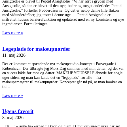
Ansigtsolie er blevet til Peptid Ansigtsolie ”Vi har rørt i gryden med
Ansigtsolie, så den er blevet til den nye, bedre og meget anderledes Peptid
Ansigtsolie,” fortæller Pudderdåserne. Og det er netop denne lille flakon
med vidunderdråber, jeg tester i denne uge. Peptid Ansigtsolie er
målrettet hudens barrierefunktion og opdateret med en ny konsistens og nye
ingredienser. Formuleringen
Læs mere »
Legeplads for makeupnørder
11. maj 2026
Der er kommet et spændende nyt makeupstudio-koncept i Farvergade i
København. Der tilbragte jeg Mors Dag sammen med min datter, og det var
en succes både for mor og datter. MAKEUP YOURSELF åbnede for nogle
uger siden, og man kan kalde det en ”legeplads” for alle – fra
makeupamatører til makeupnørder. Konceptet går ud på, at man booker en
tid
Læs mere »
Ugens favorit
8. maj 2026
EKTE – ægte lækkerhed til krop og hjem Et nyt velvære-mærke har set