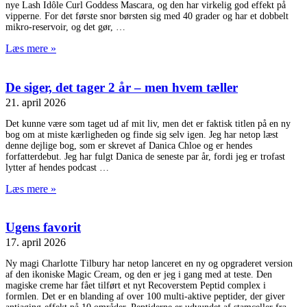
nye Lash Idôle Curl Goddess Mascara, og den har virkelig god effekt på
vipperne. For det første snor børsten sig med 40 grader og har et dobbelt
mikro-reservoir, og det gør,
Læs mere »
De siger, det tager 2 år – men hvem tæller
21. april 2026
Det kunne være som taget ud af mit liv, men det er faktisk titlen på en ny
bog om at miste kærligheden og finde sig selv igen. Jeg har netop læst
denne dejlige bog, som er skrevet af Danica Chloe og er hendes
forfatterdebut. Jeg har fulgt Danica de seneste par år, fordi jeg er trofast
lytter af hendes podcast
Læs mere »
Ugens favorit
17. april 2026
Ny magi Charlotte Tilbury har netop lanceret en ny og opgraderet version
af den ikoniske Magic Cream, og den er jeg i gang med at teste. Den
magiske creme har fået tilført et nyt Recoverstem Peptid complex i
formlen. Det er en blanding af over 100 multi-aktive peptider, der giver