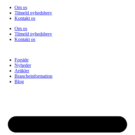
Videre
Om os
til
Tilmeld nyhedsbrev
indhold
Kontakt os
Om os
Tilmeld nyhedsbrev
Kontakt os
Forside
Nyheder
Artikler
Brancheinformation
Blog