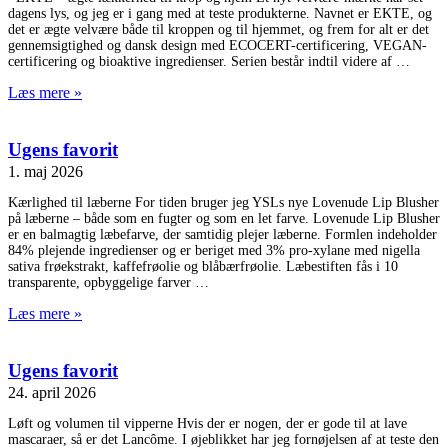
dagens lys, og jeg er i gang med at teste produkterne. Navnet er EKTE, og
det er ægte velvære både til kroppen og til hjemmet, og frem for alt er det
gennemsigtighed og dansk design med ECOCERT-certificering, VEGAN-
certificering og bioaktive ingredienser. Serien består indtil videre af
Læs mere »
Ugens favorit
1. maj 2026
Kærlighed til læberne For tiden bruger jeg YSLs nye Lovenude Lip Blusher
på læberne – både som en fugter og som en let farve. Lovenude Lip Blusher
er en balmagtig læbefarve, der samtidig plejer læberne. Formlen indeholder
84% plejende ingredienser og er beriget med 3% pro-xylane med nigella
sativa frøekstrakt, kaffefrøolie og blåbærfrøolie. Læbestiften fås i 10
transparente, opbyggelige farver
Læs mere »
Ugens favorit
24. april 2026
Løft og volumen til vipperne Hvis der er nogen, der er gode til at lave
mascaraer, så er det Lancôme. I øjeblikket har jeg fornøjelsen af at teste den