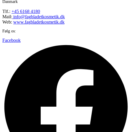
Danmark
Tlf.:
+45 6168 4180
Mail:
info@fagbladetkosmetik.dk
Web:
www.fagbladetkosmetik.dk
Følg os:
Facebook