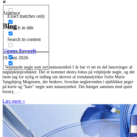
Annonce
Exact matches only
Blog
Search in title
Search in content
Ugens favorit
19. juni 2026
Velplejede negle som nyt statussymbol I år har vi set en del lanceringer af
negleplejeprodukter. Der er kommet ekstra fokus på velplejede negle, og det
læste jeg for nylig et indlæg om skrevet af trendanalytiker Sofie Marie
Vangsbjerg Mogensen, der beskrev, hvordan negletrenden i øjeblikket peger
på korte og ”bare” negle som statussymbol. Det hænger sammen med quiet
luxury,
Læs mere »