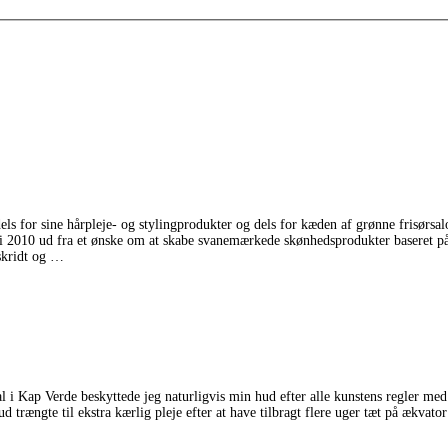
 for sine hårpleje- og stylingprodukter og dels for kæden af grønne frisørsal
i 2010 ud fra et ønske om at skabe svanemærkede skønhedsprodukter baseret på 
kridt og
 i Kap Verde beskyttede jeg naturligvis min hud efter alle kunstens regler med S
trængte til ekstra kærlig pleje efter at have tilbragt flere uger tæt på ækvato