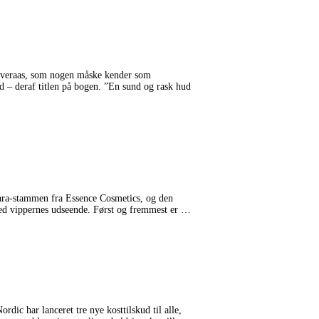
e Øveraas, som nogen måske kender som
ed – deraf titlen på bogen. ”En sund og rask hud
scara-stammen fra Essence Cosmetics, og den
ed vippernes udseende. Først og fremmest er
rdic har lanceret tre nye kosttilskud til alle,