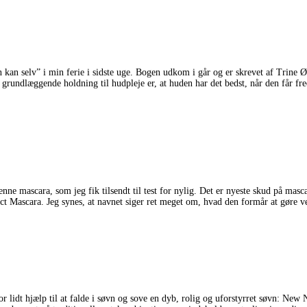
 kan selv” i min ferie i sidste uge. Bogen udkom i går og er skrevet af Trin
grundlæggende holdning til hudpleje er, at huden har det bedst, når den får fr
nne mascara, som jeg fik tilsendt til test for nylig. Det er nyeste skud på ma
 Mascara. Jeg synes, at navnet siger ret meget om, hvad den formår at gøre v
or lidt hjælp til at falde i søvn og sove en dyb, rolig og uforstyrret søvn: New No