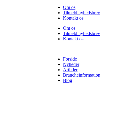
Videre
Om os
til
Tilmeld nyhedsbrev
indhold
Kontakt os
Om os
Tilmeld nyhedsbrev
Kontakt os
Forside
Nyheder
Artikler
Brancheinformation
Blog