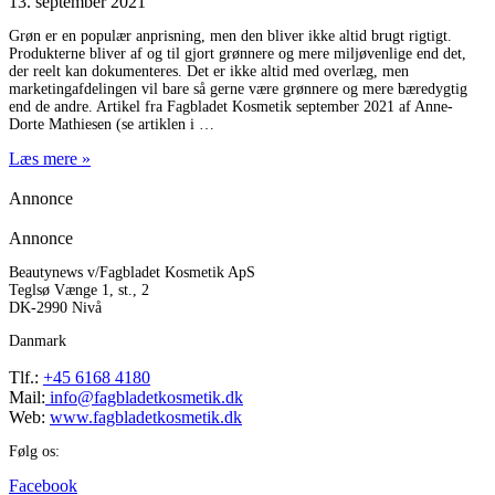
13. september 2021
Grøn er en populær anprisning, men den bliver ikke altid brugt rigtigt.
Produkterne bliver af og til gjort grønnere og mere miljøvenlige end det,
der reelt kan dokumenteres. Det er ikke altid med overlæg, men
marketingafdelingen vil bare så gerne være grønnere og mere bæredygtig
end de andre. Artikel fra Fagbladet Kosmetik september 2021 af Anne-
Dorte Mathiesen (se artiklen i
Læs mere »
Annonce
Annonce
Beautynews v/Fagbladet Kosmetik ApS
Teglsø Vænge 1, st., 2
DK-2990 Nivå
Danmark
Tlf.:
+45 6168 4180
Mail:
info@fagbladetkosmetik.dk
Web:
www.fagbladetkosmetik.dk
Følg os:
Facebook