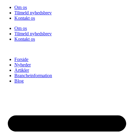
Videre
Om os
til
Tilmeld nyhedsbrev
indhold
Kontakt os
Om os
Tilmeld nyhedsbrev
Kontakt os
Forside
Nyheder
Artikler
Brancheinformation
Blog