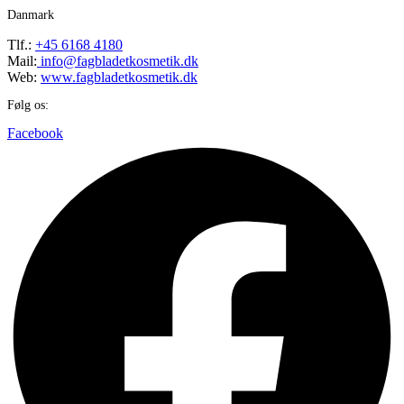
Danmark
Tlf.:
+45 6168 4180
Mail:
info@fagbladetkosmetik.dk
Web:
www.fagbladetkosmetik.dk
Følg os:
Facebook