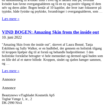
en sundhedsbog til kvinder midt i livet og et aktuelt bud på, hvordan
kvinder kan favne overgangsalderen og få en ny og positiv tilgang til dem
selv og deres alder. Bogen består af 10 kapitler, der hver især fokuserer på
typiske, både fysiske og psykiske, forandringer i overgangsalderen, som
Læs mere »
VIND BOGEN: Amazing Skin from the inside out
10. juni 2022
“Amazing Skin from the inside out“, skrevet af Laura Bonné, Tanja
Eskildsen og Sally Walker, er en hudbibel, der gennem en holistisk tilgang
til kroppen hjælper dig til at forstå og behandle hudproblemer. I den
holistiske forståelse betragter vi hele mennesket og dermed også huden som
en lille del af et større billede. Kroppen, sindet og sjælen hænger sammen,
og
Læs mere »
Annonce
Annonce
Beautynews v/Fagbladet Kosmetik ApS
Teglsø Vænge 1, st., 2
DK-2990 Nivå