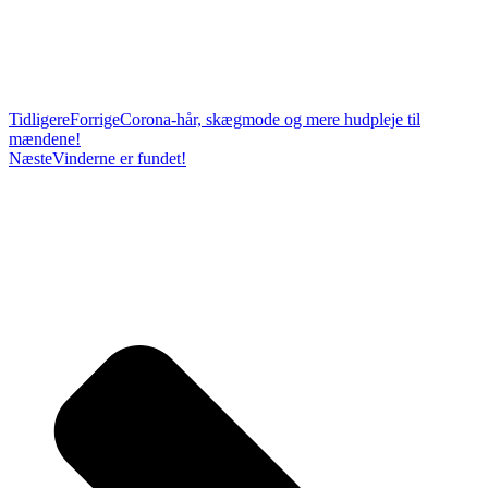
Tidligere
Forrige
Corona-hår, skægmode og mere hudpleje til
mændene!
Næste
Vinderne er fundet!