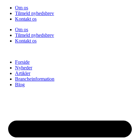
Videre
Om os
til
Tilmeld nyhedsbrev
indhold
Kontakt os
Om os
Tilmeld nyhedsbrev
Kontakt os
Forside
Nyheder
Artikler
Brancheinformation
Blog