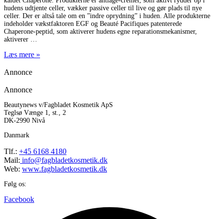
kaldet Chaperone. Produkterne er antiage-cremer, som aktivt rydder op i
hudens udtjente celler, vækker passive celler til live og gør plads til nye
celler. Der er altså tale om en ”indre oprydning” i huden. Alle produkterne
indeholder vækstfaktoren EGF og Beauté Pacifiques patenterede
Chaperone-peptid, som aktiverer hudens egne reparationsmekanismer,
aktiverer
Læs mere »
Annonce
Annonce
Beautynews v/Fagbladet Kosmetik ApS
Teglsø Vænge 1, st., 2
DK-2990 Nivå
Danmark
Tlf.:
+45 6168 4180
Mail:
info@fagbladetkosmetik.dk
Web:
www.fagbladetkosmetik.dk
Følg os:
Facebook