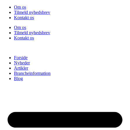
Videre
Om os
til
Tilmeld nyhedsbrev
indhold
Kontakt os
Om os
Tilmeld nyhedsbrev
Kontakt os
Forside
Nyheder
Artikler
Brancheinformation
Blog