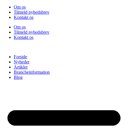
Videre
Om os
til
Tilmeld nyhedsbrev
indhold
Kontakt os
Om os
Tilmeld nyhedsbrev
Kontakt os
Forside
Nyheder
Artikler
Brancheinformation
Blog