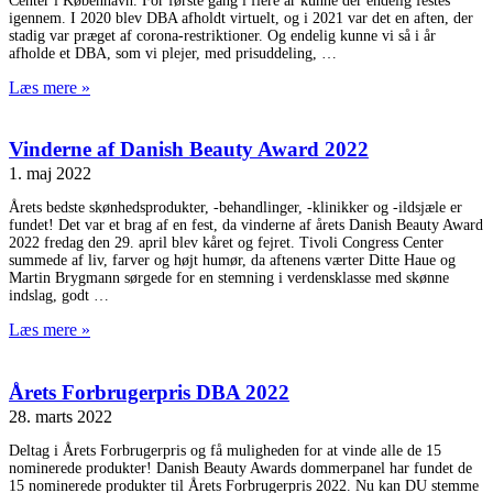
Center i København. For første gang i flere år kunne der endelig festes
igennem. I 2020 blev DBA afholdt virtuelt, og i 2021 var det en aften, der
stadig var præget af corona-restriktioner. Og endelig kunne vi så i år
afholde et DBA, som vi plejer, med prisuddeling,
Læs mere »
Vinderne af Danish Beauty Award 2022
1. maj 2022
Årets bedste skønhedsprodukter, -behandlinger, -klinikker og -ildsjæle er
fundet! Det var et brag af en fest, da vinderne af årets Danish Beauty Award
2022 fredag den 29. april blev kåret og fejret. Tivoli Congress Center
summede af liv, farver og højt humør, da aftenens værter Ditte Haue og
Martin Brygmann sørgede for en stemning i verdensklasse med skønne
indslag, godt
Læs mere »
Årets Forbrugerpris DBA 2022
28. marts 2022
Deltag i Årets Forbrugerpris og få muligheden for at vinde alle de 15
nominerede produkter! Danish Beauty Awards dommerpanel har fundet de
15 nominerede produkter til Årets Forbrugerpris 2022. Nu kan DU stemme