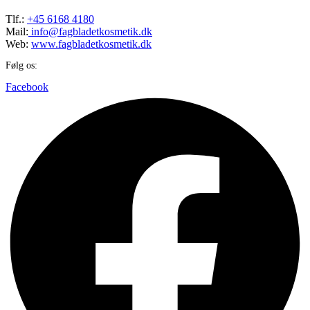
Tlf.:
+45 6168 4180
Mail:
info@fagbladetkosmetik.dk
Web:
www.fagbladetkosmetik.dk
Følg os:
Facebook