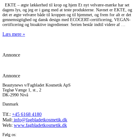
EKTE – ægte lækkerhed til krop og hjem Et nyt velvære-mærke har set
dagens lys, og jeg er i gang med at teste produkterne. Navnet er EKTE, og
det er ægte velvære både til kroppen og til hjemmet, og frem for alt er det
gennemsigtighed og dansk design med ECOCERT-certificering, VEGAN-
certificering og bioaktive ingredienser. Serien består indtil videre af
Læs mere »
Annonce
Annonce
Beautynews v/Fagbladet Kosmetik ApS
Teglsø Vænge 1, st., 2
DK-2990 Nivå
Danmark
Tlf.:
+45 6168 4180
Mail:
info@fagbladetkosmetik.dk
Web:
www.fagbladetkosmetik.dk
Følg os: