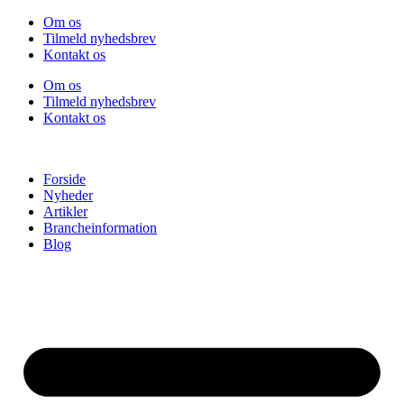
Videre
Om os
til
Tilmeld nyhedsbrev
indhold
Kontakt os
Om os
Tilmeld nyhedsbrev
Kontakt os
Forside
Nyheder
Artikler
Brancheinformation
Blog