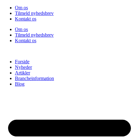
Videre
Om os
til
Tilmeld nyhedsbrev
indhold
Kontakt os
Om os
Tilmeld nyhedsbrev
Kontakt os
Forside
Nyheder
Artikler
Brancheinformation
Blog