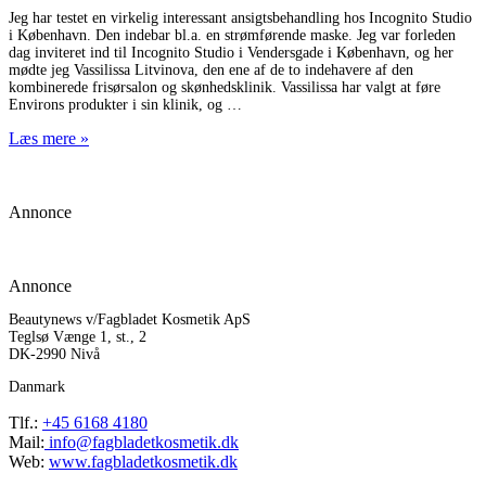
Jeg har testet en virkelig interessant ansigtsbehandling hos Incognito Studio
i København. Den indebar bl.a. en strømførende maske. Jeg var forleden
dag inviteret ind til Incognito Studio i Vendersgade i København, og her
mødte jeg Vassilissa Litvinova, den ene af de to indehavere af den
kombinerede frisørsalon og skønhedsklinik. Vassilissa har valgt at føre
Environs produkter i sin klinik, og
Læs mere »
Annonce
Annonce
Beautynews v/Fagbladet Kosmetik ApS
Teglsø Vænge 1, st., 2
DK-2990 Nivå
Danmark
Tlf.:
+45 6168 4180
Mail:
info@fagbladetkosmetik.dk
Web:
www.fagbladetkosmetik.dk