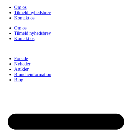
Videre
Om os
til
Tilmeld nyhedsbrev
indhold
Kontakt os
Om os
Tilmeld nyhedsbrev
Kontakt os
Forside
Nyheder
Artikler
Brancheinformation
Blog