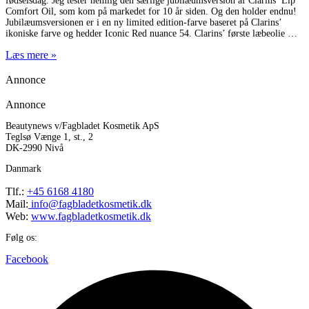
fødselsdag. Jeg tester nemlig den særlige jubilæumsversion af Clarins’ Lip
Comfort Oil, som kom på markedet for 10 år siden. Og den holder endnu!
Jubilæumsversionen er i en ny limited edition-farve baseret på Clarins’
ikoniske farve og hedder Iconic Red nuance 54. Clarins’ første læbeolie
Læs mere »
Annonce
Annonce
Beautynews v/Fagbladet Kosmetik ApS
Teglsø Vænge 1, st., 2
DK-2990 Nivå
Danmark
Tlf.:
+45 6168 4180
Mail:
info@fagbladetkosmetik.dk
Web:
www.fagbladetkosmetik.dk
Følg os:
Facebook