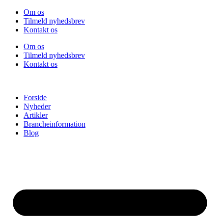
Videre
Om os
til
Tilmeld nyhedsbrev
indhold
Kontakt os
Om os
Tilmeld nyhedsbrev
Kontakt os
Forside
Nyheder
Artikler
Brancheinformation
Blog