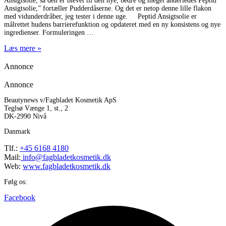
Ansigtsolie, så den er blevet til den nye, bedre og meget anderledes Peptid
Ansigtsolie,” fortæller Pudderdåserne. Og det er netop denne lille flakon
med vidunderdråber, jeg tester i denne uge. Peptid Ansigtsolie er
målrettet hudens barrierefunktion og opdateret med en ny konsistens og nye
ingredienser. Formuleringen
Læs mere »
Annonce
Annonce
Beautynews v/Fagbladet Kosmetik ApS
Teglsø Vænge 1, st., 2
DK-2990 Nivå
Danmark
Tlf.:
+45 6168 4180
Mail:
info@fagbladetkosmetik.dk
Web:
www.fagbladetkosmetik.dk
Følg os:
Facebook