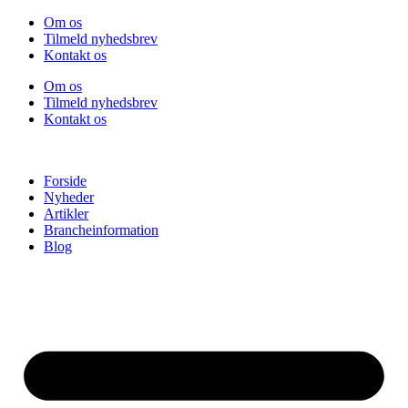
Videre
Om os
til
Tilmeld nyhedsbrev
indhold
Kontakt os
Om os
Tilmeld nyhedsbrev
Kontakt os
Forside
Nyheder
Artikler
Brancheinformation
Blog