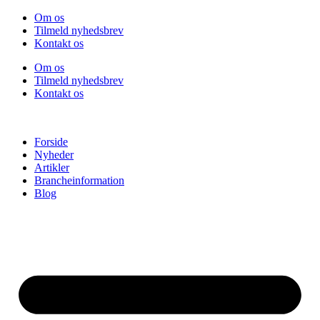
Videre
Om os
til
Tilmeld nyhedsbrev
indhold
Kontakt os
Om os
Tilmeld nyhedsbrev
Kontakt os
Forside
Nyheder
Artikler
Brancheinformation
Blog