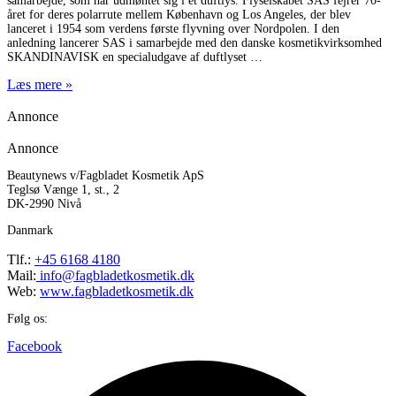
samarbejde, som har udmøntet sig i et duftlys. Flyselskabet SAS fejrer 70-
året for deres polarrute mellem København og Los Angeles, der blev
lanceret i 1954 som verdens første flyvning over Nordpolen. I den
anledning lancerer SAS i samarbejde med den danske kosmetikvirksomhed
SKANDINAVISK en specialudgave af duftlyset
Læs mere »
Annonce
Annonce
Beautynews v/Fagbladet Kosmetik ApS
Teglsø Vænge 1, st., 2
DK-2990 Nivå
Danmark
Tlf.:
+45 6168 4180
Mail:
info@fagbladetkosmetik.dk
Web:
www.fagbladetkosmetik.dk
Følg os:
Facebook