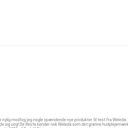
nylig modtog jeg nogle spændende nye produkter til test fra Weleda. Og
e sig ung! De fleste kender nok Weleda som det grønne hudplejemærk