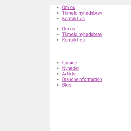
Videre
Om os
til
Tilmeld nyhedsbrev
indhold
Kontakt os
Om os
Tilmeld nyhedsbrev
Kontakt os
Forside
Nyheder
Artikler
Brancheinformation
Blog