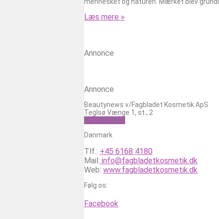
mennesket og naturen. Mærket blev grundla
Læs mere »
Annonce
Annonce
Beautynews v/Fagbladet Kosmetik ApS
Teglsø Vænge 1, st., 2
DK-2990 Nivå
Danmark
Tlf.:
+45 6168 4180
Mail:
info@fagbladetkosmetik.dk
Web:
www.fagbladetkosmetik.dk
Følg os:
Facebook