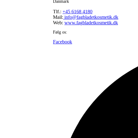
Danmark
Tlf.:
+45 6168 4180
Mail:
info@fagbladetkosmetik.dk
Web:
www.fagbladetkosmetik.dk
Følg os:
Facebook