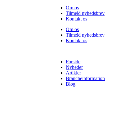
Videre
Om os
til
Tilmeld nyhedsbrev
indhold
Kontakt os
Om os
Tilmeld nyhedsbrev
Kontakt os
Forside
Nyheder
Artikler
Brancheinformation
Blog