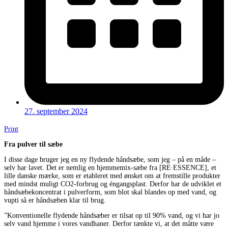
27. september 2024
Print
Fra pulver til sæbe
I disse dage bruger jeg en ny flydende håndsæbe, som jeg – på en måde –
selv har lavet. Det er nemlig en hjemmemix-sæbe fra [RE∙ESSENCE], et
lille danske mærke, som er etableret med ønsket om at fremstille produkter
med mindst muligt CO2-forbrug og éngangsplast. Derfor har de udviklet et
håndsæbekoncentrat i pulverform, som blot skal blandes op med vand, og
vupti så er håndsæben klar til brug.
”Konventionelle flydende håndsæber er tilsat op til 90% vand, og vi har jo
selv vand hjemme i vores vandhaner. Derfor tænkte vi, at det måtte være