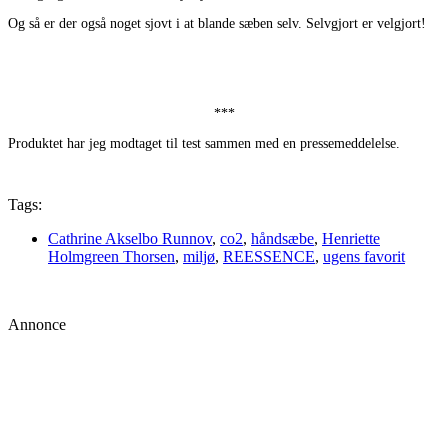
Og så er der også noget sjovt i at blande sæben selv. Selvgjort er velgjort!
***
Produktet har jeg modtaget til test sammen med en pressemeddelelse.
Tags:
Cathrine Akselbo Runnov
,
co2
,
håndsæbe
,
Henriette
Holmgreen Thorsen
,
miljø
,
REESSENCE
,
ugens favorit
Annonce