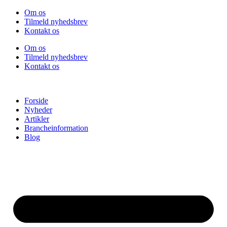
Videre
Om os
til
Tilmeld nyhedsbrev
indhold
Kontakt os
Om os
Tilmeld nyhedsbrev
Kontakt os
Forside
Nyheder
Artikler
Brancheinformation
Blog