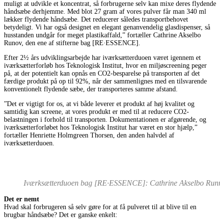
muligt at udvikle et koncentrat, så forbrugerne selv kan mixe deres flydende
håndsæbe derhjemme. Med blot 27 gram af vores pulver får man 340 ml
lækker flydende håndsæbe. Det reducerer således transportbehovet
betydeligt. Vi har også designet en elegant genanvendelig glasdispenser, så
husstanden undgår for meget plastikaffald,” fortæller Cathrine Akselbo
Runov, den ene af stifterne bag [RE∙ESSENCE].
Efter 2½ års udviklingsarbejde har iværksætterduoen været igennem et
iværksætterforløb hos Teknologisk Institut, hvor en miljøscreening peger
på, at der potentielt kan opnås en CO2-besparelse på transporten af det
færdige produkt på op til 92%, når der sammenlignes med en tilsvarende
konventionelt flydende sæbe, der transporteres samme afstand.
”Det er vigtigt for os, at vi både leverer et produkt af høj kvalitet og
samtidig kan screene, at vores produkt er med til at reducere CO2-
belastningen i forhold til transporten. Dokumentationen er afgørende, og
iværksætterforløbet hos Teknologisk Institut har været en stor hjælp,”
fortæller Henriette Holmgreen Thorsen, den anden halvdel af
iværksætterduoen.
Iværksætterduoen bag [RE∙ESSENCE]: Cathrine Akselbo Runn
Det er nemt
Hvad skal forbrugeren så selv gøre for at få pulveret til at blive til en
brugbar håndsæbe? Det er ganske enkelt: