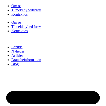
Videre
Om os
til
Tilmeld nyhedsbrev
indhold
Kontakt os
Om os
Tilmeld nyhedsbrev
Kontakt os
Forside
Nyheder
Artikler
Brancheinformation
Blog