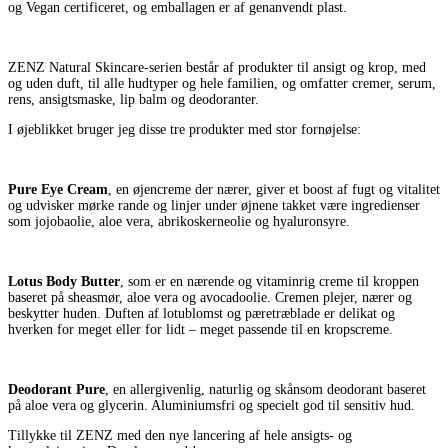
og Vegan certificeret, og emballagen er af genanvendt plast.
ZENZ Natural Skincare-serien består af produkter til ansigt og krop, med
og uden duft, til alle hudtyper og hele familien, og omfatter cremer, serum,
rens, ansigtsmaske, lip balm og deodoranter.
I øjeblikket bruger jeg disse tre produkter med stor fornøjelse:
Pure Eye Cream
, en øjencreme der nærer, giver et boost af fugt og vitalitet
og udvisker mørke rande og linjer under øjnene takket være ingredienser
som jojobaolie, aloe vera, abrikoskerneolie og hyaluronsyre.
Lotus Body Butter
, som er en nærende og vitaminrig creme til kroppen
baseret på sheasmør, aloe vera og avocadoolie. Cremen plejer, nærer og
beskytter huden. Duften af lotublomst og pæretræblade er delikat og
hverken for meget eller for lidt – meget passende til en kropscreme.
Deodorant Pure
, en allergivenlig, naturlig og skånsom deodorant baseret
på aloe vera og glycerin. Aluminiumsfri og specielt god til sensitiv hud.
Tillykke til ZENZ med den nye lancering af hele ansigts- og