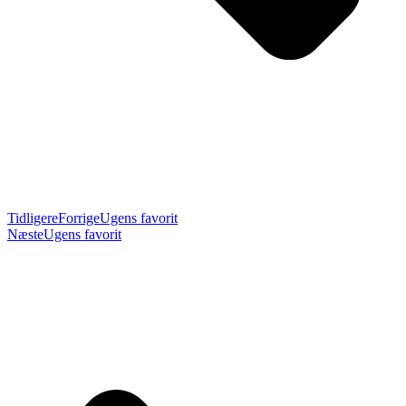
Tidligere
Forrige
Ugens favorit
Næste
Ugens favorit