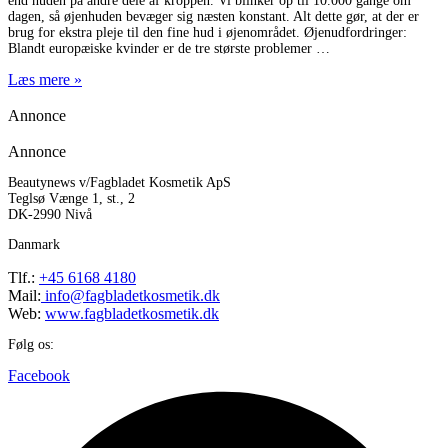
end huden på andre dele af kroppen. Vi blinker op til 10.000 gange om
dagen, så øjenhuden bevæger sig næsten konstant. Alt dette gør, at der er
brug for ekstra pleje til den fine hud i øjenområdet. Øjenudfordringer:
Blandt europæiske kvinder er de tre største problemer
Læs mere »
Annonce
Annonce
Beautynews v/Fagbladet Kosmetik ApS
Teglsø Vænge 1, st., 2
DK-2990 Nivå
Danmark
Tlf.:
+45 6168 4180
Mail:
info@fagbladetkosmetik.dk
Web:
www.fagbladetkosmetik.dk
Følg os:
Facebook