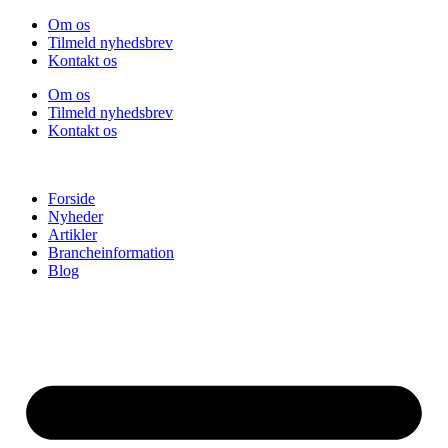
Videre
Om os
til
Tilmeld nyhedsbrev
indhold
Kontakt os
Om os
Tilmeld nyhedsbrev
Kontakt os
Forside
Nyheder
Artikler
Brancheinformation
Blog