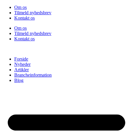
Videre
Om os
til
Tilmeld nyhedsbrev
indhold
Kontakt os
Om os
Tilmeld nyhedsbrev
Kontakt os
Forside
Nyheder
Artikler
Brancheinformation
Blog