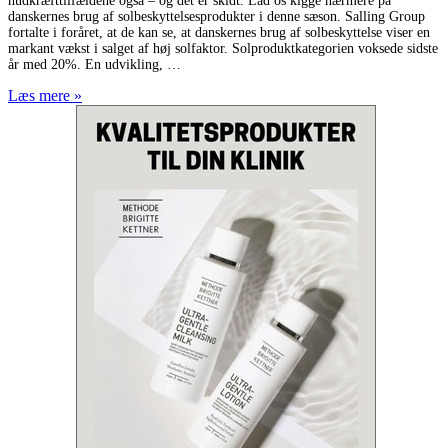
hudkræfttilfældene også – og det er skidt. Lad os kigge nærmere på
danskernes brug af solbeskyttelsesprodukter i denne sæson. Salling Group
fortalte i foråret, at de kan se, at danskernes brug af solbeskyttelse viser en
markant vækst i salget af høj solfaktor. Solproduktkategorien voksede sidste
år med 20%. En udvikling,
Læs mere »