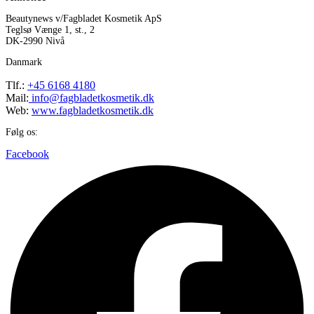
Beautynews v/Fagbladet Kosmetik ApS
Teglsø Vænge 1, st., 2
DK-2990 Nivå
Danmark
Tlf.:
+45 6168 4180
Mail:
info@fagbladetkosmetik.dk
Web:
www.fagbladetkosmetik.dk
Følg os:
Facebook