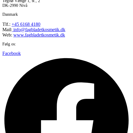
Teglsø Vænge 1, st., 2
DK-2990 Nivå
Danmark
Tlf.:
+45 6168 4180
Mail:
info@fagbladetkosmetik.dk
Web:
www.fagbladetkosmetik.dk
Følg os:
Facebook