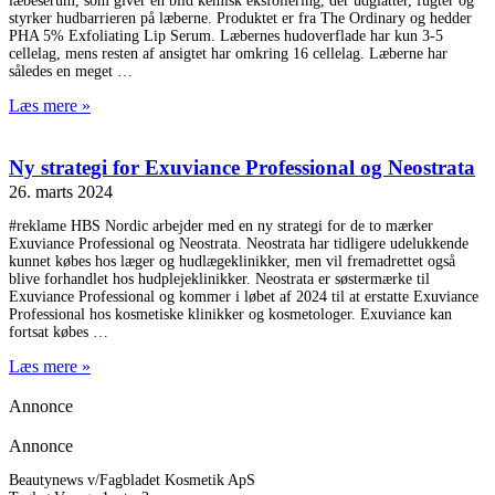
læbeserum, som giver en blid kemisk eksfoliering, der udglatter, fugter og
styrker hudbarrieren på læberne. Produktet er fra The Ordinary og hedder
PHA 5% Exfoliating Lip Serum. Læbernes hudoverflade har kun 3-5
cellelag, mens resten af ansigtet har omkring 16 cellelag. Læberne har
således en meget
Læs mere »
Ny strategi for Exuviance Professional og Neostrata
26. marts 2024
#reklame HBS Nordic arbejder med en ny strategi for de to mærker
Exuviance Professional og Neostrata. Neostrata har tidligere udelukkende
kunnet købes hos læger og hudlægeklinikker, men vil fremadrettet også
blive forhandlet hos hudplejeklinikker. Neostrata er søstermærke til
Exuviance Professional og kommer i løbet af 2024 til at erstatte Exuviance
Professional hos kosmetiske klinikker og kosmetologer. Exuviance kan
fortsat købes
Læs mere »
Annonce
Annonce
Beautynews v/Fagbladet Kosmetik ApS