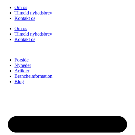
Videre
Om os
til
Tilmeld nyhedsbrev
indhold
Kontakt os
Om os
Tilmeld nyhedsbrev
Kontakt os
Forside
Nyheder
Artikler
Brancheinformation
Blog