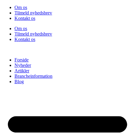
Videre
Om os
til
Tilmeld nyhedsbrev
indhold
Kontakt os
Om os
Tilmeld nyhedsbrev
Kontakt os
Forside
Nyheder
Artikler
Brancheinformation
Blog