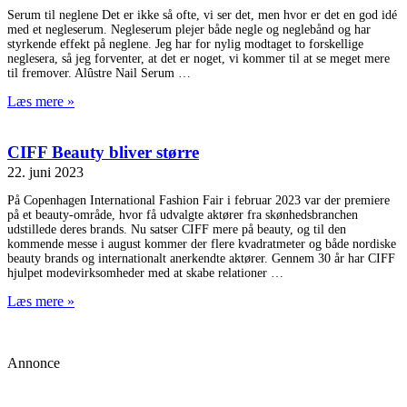
Serum til neglene Det er ikke så ofte, vi ser det, men hvor er det en god idé
med et negleserum. Negleserum plejer både negle og neglebånd og har
styrkende effekt på neglene. Jeg har for nylig modtaget to forskellige
neglesera, så jeg forventer, at det er noget, vi kommer til at se meget mere
til fremover. Alûstre Nail Serum
Læs mere »
CIFF Beauty bliver større
22. juni 2023
På Copenhagen International Fashion Fair i februar 2023 var der premiere
på et beauty-område, hvor få udvalgte aktører fra skønhedsbranchen
udstillede deres brands. Nu satser CIFF mere på beauty, og til den
kommende messe i august kommer der flere kvadratmeter og både nordiske
beauty brands og internationalt anerkendte aktører. Gennem 30 år har CIFF
hjulpet modevirksomheder med at skabe relationer
Læs mere »
Annonce