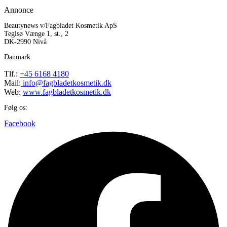
Annonce
Beautynews v/Fagbladet Kosmetik ApS
Teglsø Vænge 1, st., 2
DK-2990 Nivå
Danmark
Tlf.:
+45 6168 4180
Mail:
info@fagbladetkosmetik.dk
Web:
www.fagbladetkosmetik.dk
Følg os:
Facebook