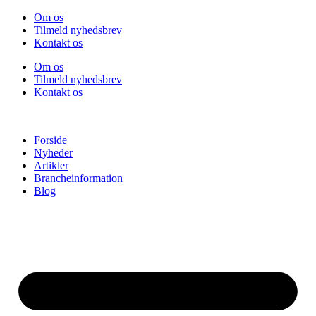
Videre
Om os
til
Tilmeld nyhedsbrev
indhold
Kontakt os
Om os
Tilmeld nyhedsbrev
Kontakt os
Forside
Nyheder
Artikler
Brancheinformation
Blog