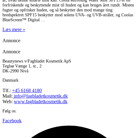
af, hvad denne smarte mist kan. Coola Refresing Water Mist SPF15 er en
forfriskende og beskyttende mist til huden og kan bruges året rundt. Misten
fugter og opfrisker huden, og så beskytter den mod mange ting:
bredspektret SPF15 beskytter mod solens UVA- og UVB-stråler, og Coolas
BlueScreen™ Digital
Læs mere »
Annonce
Annonce
Beautynews v/Fagbladet Kosmetik ApS
Teglsø Vænge 1, st., 2
DK-2990 Nivå
Danmark
Tlf.:
+45 6168 4180
Mail:
info@fagbladetkosmetik.dk
Web:
www.fagbladetkosmetik.dk
Følg os:
Facebook