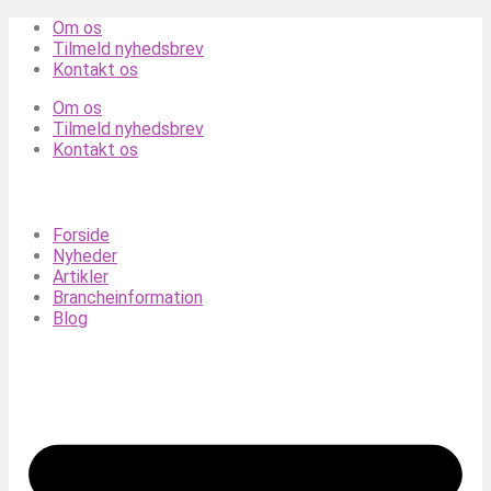
Videre
Om os
til
Tilmeld nyhedsbrev
indhold
Kontakt os
Om os
Tilmeld nyhedsbrev
Kontakt os
Forside
Nyheder
Artikler
Brancheinformation
Blog