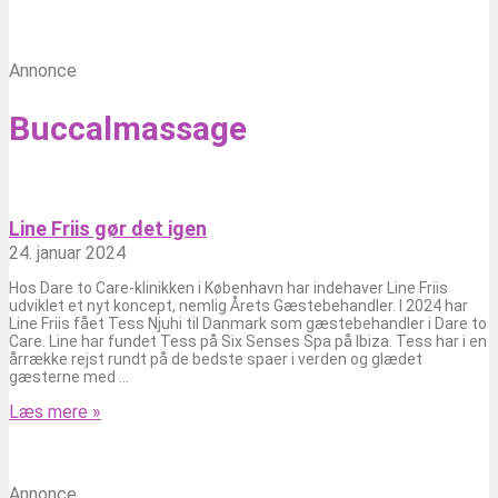
Annonce
Buccalmassage
Line Friis gør det igen
24. januar 2024
Hos Dare to Care-klinikken i København har indehaver Line Friis
udviklet et nyt koncept, nemlig Årets Gæstebehandler. I 2024 har
Line Friis fået Tess Njuhi til Danmark som gæstebehandler i Dare to
Care. Line har fundet Tess på Six Senses Spa på Ibiza. Tess har i en
årrække rejst rundt på de bedste spaer i verden og glædet
gæsterne med
Læs mere »
Annonce