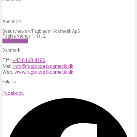
Annonce
Beautynews v/Fagbladet Kosmetik ApS
Teglsø Vænge 1, st., 2
DK-2990 Nivå
Danmark
Tlf.:
+45 6168 4180
Mail:
info@fagbladetkosmetik.dk
Web:
www.fagbladetkosmetik.dk
Følg os:
Facebook