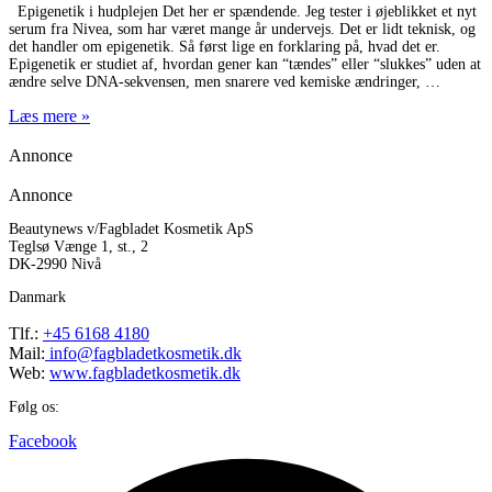
Epigenetik i hudplejen Det her er spændende. Jeg tester i øjeblikket et nyt
serum fra Nivea, som har været mange år undervejs. Det er lidt teknisk, og
det handler om epigenetik. Så først lige en forklaring på, hvad det er.
Epigenetik er studiet af, hvordan gener kan “tændes” eller “slukkes” uden at
ændre selve DNA-sekvensen, men snarere ved kemiske ændringer,
Læs mere »
Annonce
Annonce
Beautynews v/Fagbladet Kosmetik ApS
Teglsø Vænge 1, st., 2
DK-2990 Nivå
Danmark
Tlf.:
+45 6168 4180
Mail:
info@fagbladetkosmetik.dk
Web:
www.fagbladetkosmetik.dk
Følg os:
Facebook