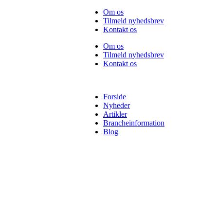
Videre
Om os
til
Tilmeld nyhedsbrev
indhold
Kontakt os
Om os
Tilmeld nyhedsbrev
Kontakt os
Forside
Nyheder
Artikler
Brancheinformation
Blog