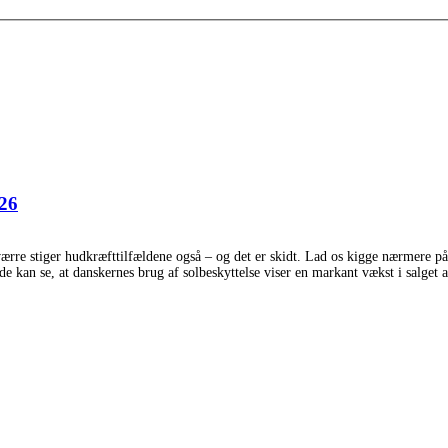
026
sværre stiger hudkræfttilfældene også – og det er skidt. Lad os kigge nærmere på
 de kan se, at danskernes brug af solbeskyttelse viser en markant vækst i salget