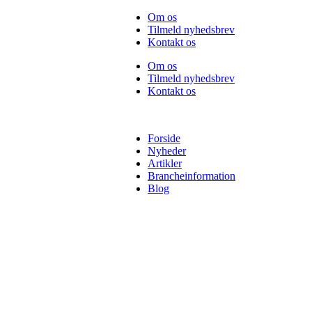
Videre
Om os
til
Tilmeld nyhedsbrev
indhold
Kontakt os
Om os
Tilmeld nyhedsbrev
Kontakt os
Forside
Nyheder
Artikler
Brancheinformation
Blog