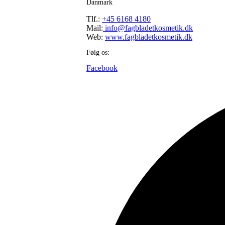
Danmark
Tlf.:
+45 6168 4180
Mail:
info@fagbladetkosmetik.dk
Web:
www.fagbladetkosmetik.dk
Følg os:
Facebook