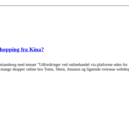
shopping fra Kina?
istiansborg med temaet ”Udfordringer ved onlinehandel via platforme uden for E
så mange shopper online hos Temu, Shein, Amazon og lignende overseas webshop