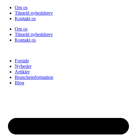
Videre
Om os
til
Tilmeld nyhedsbrev
indhold
Kontakt os
Om os
Tilmeld nyhedsbrev
Kontakt os
Forside
Nyheder
Artikler
Brancheinformation
Blog