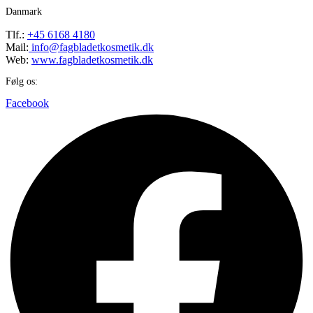
Danmark
Tlf.:
+45 6168 4180
Mail:
info@fagbladetkosmetik.dk
Web:
www.fagbladetkosmetik.dk
Følg os:
Facebook