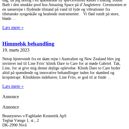
dag, da jeg deltog i en spændende ny spa-ceremoni kaldet Floating Sound
Bath i den smukke pool hos Amazing Space på d’Angleterre. Ceremonien er
en sanserejse i flydende tilstand på vand til lyde og vibrationer fra
tibetanske syngeskåle og healende instrumenter. Vi flød rundt på store,
bløde
Læs mere »
Himmelsk behandling
19. marts 2023
Netop hjemvendt fra en skøn rejse i Australien og New Zealand blev jeg
inviteret ind til Line Friis’ klinik Dare to Care for at møde Gabriel. Tak,
Line, for at give mig denne dejlige oplevelse. Klinik Dare to Care byder
altid på spændende og innovative behandlinger inden for skønhed og
kropsterapi. Klinikkens indehaver, Line Friis, er god til at finde
Læs mere »
Annonce
Annonce
Beautynews v/Fagbladet Kosmetik ApS
Teglsø Vænge 1, st., 2
DK-2990 Nivå