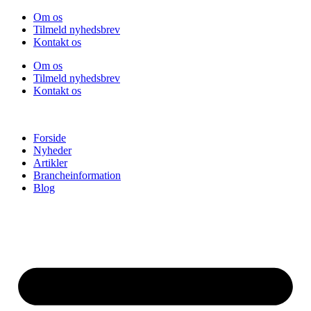
Videre
Om os
til
Tilmeld nyhedsbrev
indhold
Kontakt os
Om os
Tilmeld nyhedsbrev
Kontakt os
Forside
Nyheder
Artikler
Brancheinformation
Blog