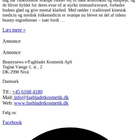
dag har funktionelle svampe fundet vej til både kosttilskud og hudpleje, og
de bliver hyldet for deres evne til at styrke immunforsvaret, forbedre
hudens glød og give mental klarhed. Med rødder i traditionel kinesisk
medicin og nordisk folkemedicin er svampe nu blevet en del af tidens
beauty-ingredienser – især fordi
Læs mere »
Annonce
Annonce
Beautynews v/Fagbladet Kosmetik ApS
Teglsø Vænge 1, st., 2
DK-2990 Nivå
Danmark
Tlf.:
+45 6168 4180
Mail:
info@fagbladetkosmetik.dk
Web:
www.fagbladetkosmetik.dk
Følg os:
Facebook