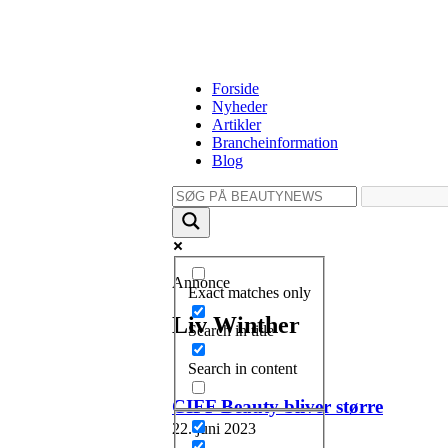
Forside
Nyheder
Artikler
Brancheinformation
Blog
Annonce
Exact matches only
Liv Winther
Search in title
Search in content
CIFF Beauty bliver større
22. juni 2023