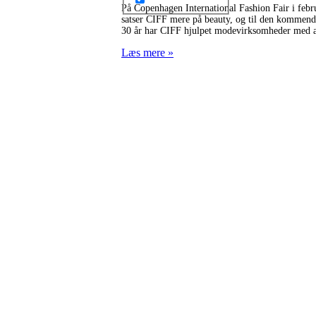
På Copenhagen International Fashion Fair i febr
satser CIFF mere på beauty, og til den kommend
30 år har CIFF hjulpet modevirksomheder med at
Læs mere »