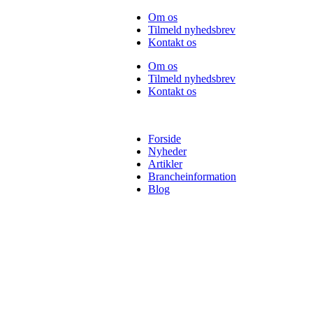
Videre
Om os
til
Tilmeld nyhedsbrev
indhold
Kontakt os
Om os
Tilmeld nyhedsbrev
Kontakt os
Forside
Nyheder
Artikler
Brancheinformation
Blog