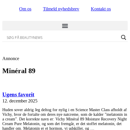
Videre
Om os
Tilmeld nyhedsbrev
Kontakt os
til
indhold
Annonce
Minéral 89
Ugens favorit
12. december 2025
Huden sover aldrig Jeg deltog for nylig i en Science Master Class afholdt af
Vichy, hvor de fortalte om deres nye natcreme, som de kalder ”melatonin in
a cream”. Det korrekte navn er: Vichy Minéral 89 Moisture Recovery Night
Cream Pure Melatonin, og som det fremgår, er det stoffet melatonin, det
handler om. Melatonin er et hormon, vi udskiller, og