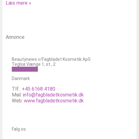
Læs mere »
Annonce
Beautynews v/Fagbladet Kosmetik ApS
Teglsø Vænge 1, st., 2
DK-2990 Nivå
Danmark
Tlf.:
+45 6168 4180
Mail:
info@fagbladetkosmetik.dk
Web:
www.fagbladetkosmetik.dk
Følg os: