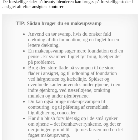
De forskellige sider på beauty blenderen kan bruges på forskellige steder i
ansigtet alt efter ansigtets konturer.
TIP: Sådan bruger du en makeupsvamp
Anvend en tør svamp, hvis du ønsker fuld
dækning af din foundation, og en fugtet for en
lettere dækning.
En makeupsvamp suger mere foundation end en
pensel. Er svampen fugtet før brug, hjælper det
på problemet.
Brug den store flade på svampen til de store
flader i ansigtet, og til udtoning af foundation
ved hårgrænsen og kæbelinje. Spidser og
eventuelle kanter anvendes under øjnene, i den
indre øjenkrog, ved næsefløjene, omkring
munden og under øjenbrynene.
Du kan også bruge makeupsvampen til
contouring, og til påføring af cremeblush,
highlighter og concealer.
Har din blush forvildet sig op i de små rynker
om øjnene – det fremhæver rynkerne, og det er
der jo ingen grund til – fjernes farven med en let
fugtet makeupsvamp.