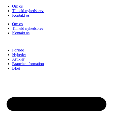
Videre
Om os
til
Tilmeld nyhedsbrev
indhold
Kontakt os
Om os
Tilmeld nyhedsbrev
Kontakt os
Forside
Nyheder
Artikler
Brancheinformation
Blog