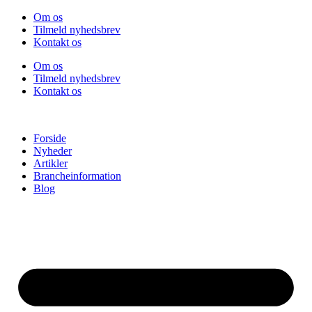
Videre
Om os
til
Tilmeld nyhedsbrev
indhold
Kontakt os
Om os
Tilmeld nyhedsbrev
Kontakt os
Forside
Nyheder
Artikler
Brancheinformation
Blog