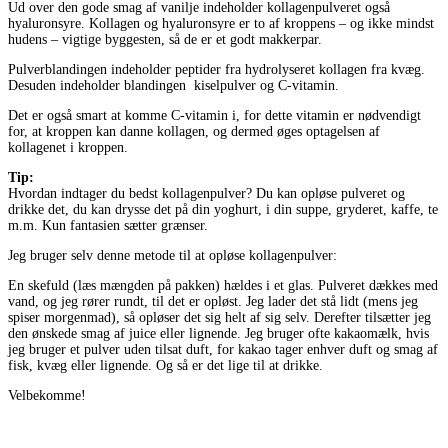
Ud over den gode smag af vanilje indeholder kollagenpulveret også
hyaluronsyre. Kollagen og hyaluronsyre er to af kroppens – og ikke mindst
hudens – vigtige byggesten, så de er et godt makkerpar.
Pulverblandingen indeholder peptider fra hydrolyseret kollagen fra kvæg.
Desuden indeholder blandingen kiselpulver og C-vitamin.
Det er også smart at komme C-vitamin i, for dette vitamin er nødvendigt
for, at kroppen kan danne kollagen, og dermed øges optagelsen af
kollagenet i kroppen.
Tip:
Hvordan indtager du bedst kollagenpulver? Du kan opløse pulveret og
drikke det, du kan drysse det på din yoghurt, i din suppe, gryderet, kaffe, te
m.m. Kun fantasien sætter grænser.
Jeg bruger selv denne metode til at opløse kollagenpulver:
En skefuld (læs mængden på pakken) hældes i et glas. Pulveret dækkes med
vand, og jeg rører rundt, til det er opløst. Jeg lader det stå lidt (mens jeg
spiser morgenmad), så opløser det sig helt af sig selv. Derefter tilsætter jeg
den ønskede smag af juice eller lignende. Jeg bruger ofte kakaomælk, hvis
jeg bruger et pulver uden tilsat duft, for kakao tager enhver duft og smag af
fisk, kvæg eller lignende. Og så er det lige til at drikke.
Velbekomme!