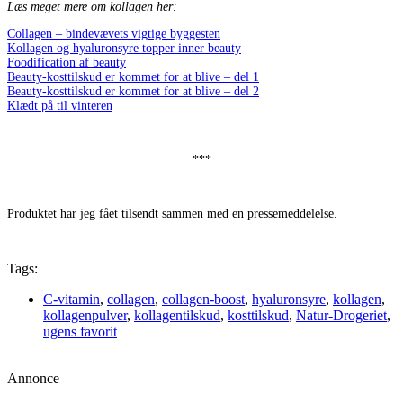
Læs meget mere om kollagen her:
Collagen – bindevævets vigtige byggesten
Kollagen og hyaluronsyre topper inner beauty
Foodification af beauty
Beauty-kosttilskud er kommet for at blive – del 1
Beauty-kosttilskud er kommet for at blive – del 2
Klædt på til vinteren
***
Produktet har jeg fået tilsendt sammen med en pressemeddelelse.
Tags:
C-vitamin
,
collagen
,
collagen-boost
,
hyaluronsyre
,
kollagen
,
kollagenpulver
,
kollagentilskud
,
kosttilskud
,
Natur-Drogeriet
,
ugens favorit
Annonce