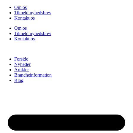
Videre
Om os
til
Tilmeld nyhedsbrev
indhold
Kontakt os
Om os
Tilmeld nyhedsbrev
Kontakt os
Forside
Nyheder
Artikler
Brancheinformation
Blog