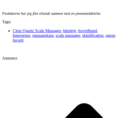
Produkterne har jeg fået tilsendt sammen med en pressemeddelelse.
Tags:
Clear Quartz Scalp Massager
,
hårpleje
,
hovedbund
,
Innersense
,
massagekam
,
scalp massager
,
skiniification
,
ugens
favorit
Annonce