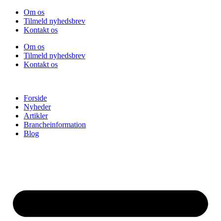
Videre
Om os
til
Tilmeld nyhedsbrev
indhold
Kontakt os
Om os
Tilmeld nyhedsbrev
Kontakt os
Forside
Nyheder
Artikler
Brancheinformation
Blog