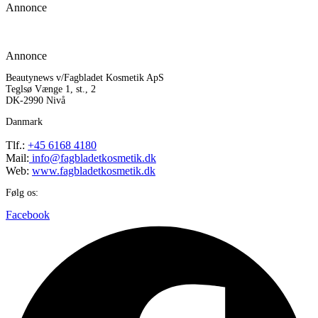
Annonce
Annonce
Beautynews v/Fagbladet Kosmetik ApS
Teglsø Vænge 1, st., 2
DK-2990 Nivå
Danmark
Tlf.:
+45 6168 4180
Mail:
info@fagbladetkosmetik.dk
Web:
www.fagbladetkosmetik.dk
Følg os:
Facebook