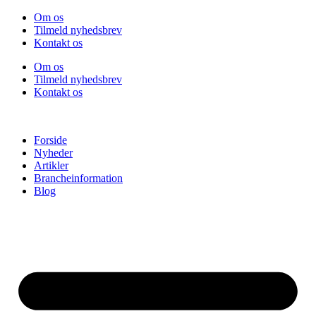
Videre
Om os
til
Tilmeld nyhedsbrev
indhold
Kontakt os
Om os
Tilmeld nyhedsbrev
Kontakt os
Forside
Nyheder
Artikler
Brancheinformation
Blog