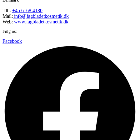
Danmark
Tlf.:
+45 6168 4180
Mail:
info@fagbladetkosmetik.dk
Web:
www.fagbladetkosmetik.dk
Følg os:
Facebook