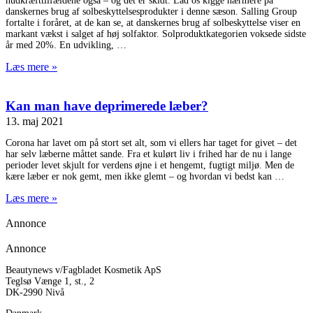
hudkræfttilfældene også – og det er skidt. Lad os kigge nærmere på
danskernes brug af solbeskyttelsesprodukter i denne sæson. Salling Group
fortalte i foråret, at de kan se, at danskernes brug af solbeskyttelse viser en
markant vækst i salget af høj solfaktor. Solproduktkategorien voksede sidste
år med 20%. En udvikling,
Læs mere »
Kan man have deprimerede læber?
13. maj 2021
Corona har lavet om på stort set alt, som vi ellers har taget for givet – det
har selv læberne måttet sande. Fra et kulørt liv i frihed har de nu i lange
perioder levet skjult for verdens øjne i et hengemt, fugtigt miljø. Men de
kære læber er nok gemt, men ikke glemt – og hvordan vi bedst kan
Læs mere »
Annonce
Annonce
Beautynews v/Fagbladet Kosmetik ApS
Teglsø Vænge 1, st., 2
DK-2990 Nivå