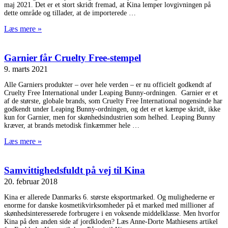
maj 2021. Det er et stort skridt fremad, at Kina lemper lovgivningen på
dette område og tillader, at de importerede
Læs mere »
Garnier får Cruelty Free-stempel
9. marts 2021
Alle Garniers produkter – over hele verden – er nu officielt godkendt af
Cruelty Free International under Leaping Bunny-ordningen. Garnier er et
af de største, globale brands, som Cruelty Free International nogensinde har
godkendt under Leaping Bunny-ordningen, og det er et kæmpe skridt, ikke
kun for Garnier, men for skønhedsindustrien som helhed. Leaping Bunny
kræver, at brands metodisk finkæmmer hele
Læs mere »
Samvittighedsfuldt på vej til Kina
20. februar 2018
Kina er allerede Danmarks 6. største eksportmarked. Og mulighederne er
enorme for danske kosmetikvirksomheder på et marked med millioner af
skønhedsinteresserede forbrugere i en voksende middelklasse. Men hvorfor
Kina på den anden side af jordkloden? Læs Anne-Dorte Mathiesens artikel