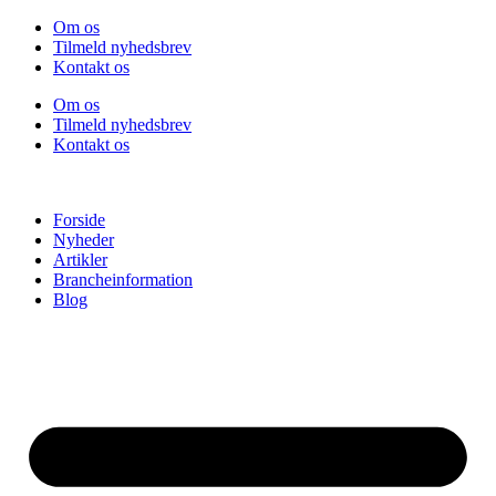
Videre
Om os
til
Tilmeld nyhedsbrev
indhold
Kontakt os
Om os
Tilmeld nyhedsbrev
Kontakt os
Forside
Nyheder
Artikler
Brancheinformation
Blog