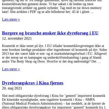
igennem, og der er SÅ mange spændende, sjove og rørende historier om
kosmetikbranchen gennem årene. Vi har sakset i de bedste og mest
toneangivende artikler og gamle nyheder. Tag med en tur down memory
lane! Åbn artiklen i PDF og se alle billederne her: 45 år i glimt
Læs mere »
Borgere og branche ønsker ikke dyreforsøg i EU
12. november 2021
Kosmetik er ikke testet på dyr. I EU tillader kosmetiklovgivningen ikke at
teste hverken færdige produkter eller ingredienser til kosmetik på dyr. Siden
2013 har der været både et test- og et markedsføringsforbud i EU. Alligevel
er der netop sat en kampagne og underskriftsindsamling i gang af blandt
andre The Body Shop og Dove. Hvorfor er det dog nødvendigt? Det
Læs mere »
Dyreforsøgskrav i Kina fjernes
20. maj 2021
Slut med obligatoriske dyreforsøg i Kina for ’generel’ importeret kosmetik
De kinesiske myndigheder, som regulerer kosmetik i Kina – NMPA
(National Medical Products Administration) – har meddelt, at de fjerner de
ellers obligatoriske dyreforsøgskrav for importeret ’generel’ kosmetik fra 1.