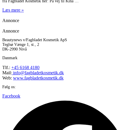
fra Fagbladet Kosmetik her: På vej til Kina
Læs mere »
Annonce
Annonce
Beautynews v/Fagbladet Kosmetik ApS
Teglsø Vænge 1, st., 2
DK-2990 Nivå
Danmark
Tlf.:
+45 6168 4180
Mail:
info@fagbladetkosmetik.dk
Web:
www.fagbladetkosmetik.dk
Følg os:
Facebook