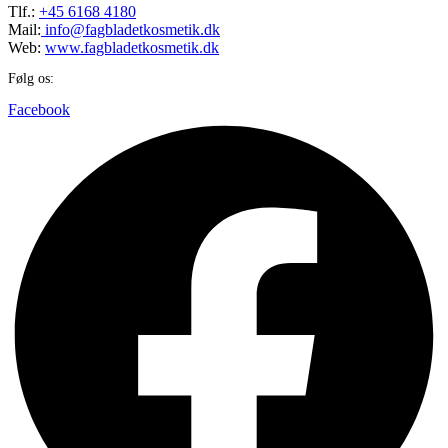
Tlf.:
+45 6168 4180
Mail:
info@fagbladetkosmetik.dk
Web:
www.fagbladetkosmetik.dk
Følg os:
Facebook