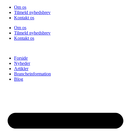
Videre
Om os
til
Tilmeld nyhedsbrev
indhold
Kontakt os
Om os
Tilmeld nyhedsbrev
Kontakt os
Forside
Nyheder
Artikler
Brancheinformation
Blog