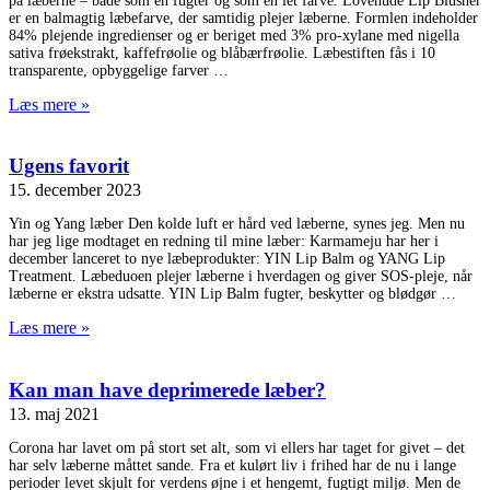
på læberne – både som en fugter og som en let farve. Lovenude Lip Blusher
er en balmagtig læbefarve, der samtidig plejer læberne. Formlen indeholder
84% plejende ingredienser og er beriget med 3% pro-xylane med nigella
sativa frøekstrakt, kaffefrøolie og blåbærfrøolie. Læbestiften fås i 10
transparente, opbyggelige farver
Læs mere »
Ugens favorit
15. december 2023
Yin og Yang læber Den kolde luft er hård ved læberne, synes jeg. Men nu
har jeg lige modtaget en redning til mine læber: Karmameju har her i
december lanceret to nye læbeprodukter: YIN Lip Balm og YANG Lip
Treatment. Læbeduoen plejer læberne i hverdagen og giver SOS-pleje, når
læberne er ekstra udsatte. YIN Lip Balm fugter, beskytter og blødgør
Læs mere »
Kan man have deprimerede læber?
13. maj 2021
Corona har lavet om på stort set alt, som vi ellers har taget for givet – det
har selv læberne måttet sande. Fra et kulørt liv i frihed har de nu i lange
perioder levet skjult for verdens øjne i et hengemt, fugtigt miljø. Men de