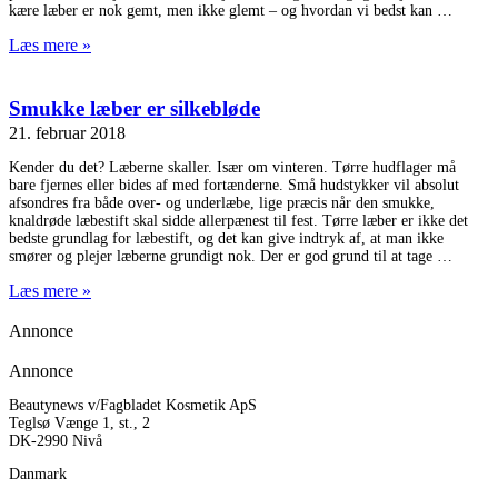
kære læber er nok gemt, men ikke glemt – og hvordan vi bedst kan
Læs mere »
Smukke læber er silkebløde
21. februar 2018
Kender du det? Læberne skaller. Især om vinteren. Tørre hudflager må
bare fjernes eller bides af med fortænderne. Små hudstykker vil absolut
afsondres fra både over- og underlæbe, lige præcis når den smukke,
knaldrøde læbestift skal sidde allerpænest til fest. Tørre læber er ikke det
bedste grundlag for læbestift, og det kan give indtryk af, at man ikke
smører og plejer læberne grundigt nok. Der er god grund til at tage
Læs mere »
Annonce
Annonce
Beautynews v/Fagbladet Kosmetik ApS
Teglsø Vænge 1, st., 2
DK-2990 Nivå
Danmark