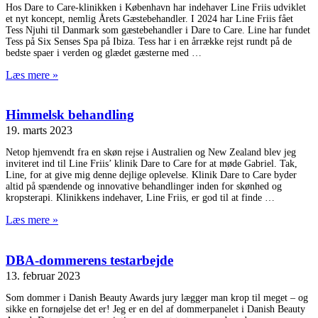
Hos Dare to Care-klinikken i København har indehaver Line Friis udviklet
et nyt koncept, nemlig Årets Gæstebehandler. I 2024 har Line Friis fået
Tess Njuhi til Danmark som gæstebehandler i Dare to Care. Line har fundet
Tess på Six Senses Spa på Ibiza. Tess har i en årrække rejst rundt på de
bedste spaer i verden og glædet gæsterne med
Læs mere »
Himmelsk behandling
19. marts 2023
Netop hjemvendt fra en skøn rejse i Australien og New Zealand blev jeg
inviteret ind til Line Friis’ klinik Dare to Care for at møde Gabriel. Tak,
Line, for at give mig denne dejlige oplevelse. Klinik Dare to Care byder
altid på spændende og innovative behandlinger inden for skønhed og
kropsterapi. Klinikkens indehaver, Line Friis, er god til at finde
Læs mere »
DBA-dommerens testarbejde
13. februar 2023
Som dommer i Danish Beauty Awards jury lægger man krop til meget – og
sikke en fornøjelse det er! Jeg er en del af dommerpanelet i Danish Beauty