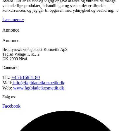
Award. Det er en stor og vigtig opgave at teste og vurdere de mange
vidunderlige produkter, behandlinger og steder, der er tilmeldt
konkurrencen, og jeg går til opgaven med ydmyghed og beundring.
Læs mere »
Annonce
Annonce
Beautynews v/Fagbladet Kosmetik ApS
Teglsø Vænge 1, st., 2
DK-2990 Nivå
Danmark
Tlf.:
+45 6168 4180
Mail:
info@fagbladetkosmetik.dk
Web:
www.fagbladetkosmetik.dk
Følg os:
Facebook