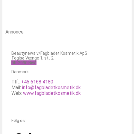
Annonce
Beautynews v/Fagbladet Kosmetik ApS
Teglsø Vænge 1, st., 2
DK-2990 Nivå
Danmark
Tlf.:
+45 6168 4180
Mail:
info@fagbladetkosmetik.dk
Web:
www.fagbladetkosmetik.dk
Følg os: