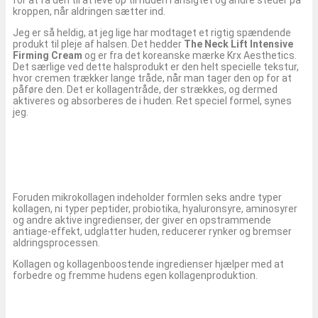
for at få den til at leve op til huden i ansigtet og andre steder på
kroppen, når aldringen sætter ind.
Jeg er så heldig, at jeg lige har modtaget et rigtig spændende
produkt til pleje af halsen. Det hedder
The Neck Lift Intensive
Firming Cream
og er fra det koreanske mærke Krx Aesthetics.
Det særlige ved dette halsprodukt er den helt specielle tekstur,
hvor cremen trækker lange tråde, når man tager den op for at
påføre den. Det er kollagentråde, der strækkes, og dermed
aktiveres og absorberes de i huden. Ret speciel formel, synes
jeg.
Foruden mikrokollagen indeholder formlen seks andre typer
kollagen, ni typer peptider, probiotika, hyaluronsyre, aminosyrer
og andre aktive ingredienser, der giver en opstrammende
antiage-effekt, udglatter huden, reducerer rynker og bremser
aldringsprocessen.
Kollagen og kollagenboostende ingredienser hjælper med at
forbedre og fremme hudens egen kollagenproduktion.