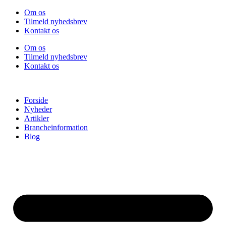
Videre
Om os
til
Tilmeld nyhedsbrev
indhold
Kontakt os
Om os
Tilmeld nyhedsbrev
Kontakt os
Forside
Nyheder
Artikler
Brancheinformation
Blog