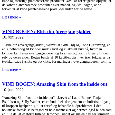
købe og forbruge plantebaserede produkter: 48% af forbrugerne oplyste, at
de køber plantebaserede produkter hver måned, og 88% sagde, at de
forventer at købe plantebaserede produkter inden for de næste
Læs mere »
VIND BOGEN: Elsk din (overgangs)alder
10. juni 2022
“Elske din (overgangs)alder“, skrevet af Gitte Høj og Lone Gjørtsvang, er
en sundhedsbog til kvinder midt i livet og et aktuelt bud på, hvordan
kvinder kan favne overgangsalderen og få en ny og positiv tilgang til dem
selv og deres alder. Bogen består af 10 kapitler, der hver især fokuserer på
typiske, både fysiske og psykiske, forandringer i overgangsalderen, som
Læs mere »
VIND BOGEN: Amazing Skin from the inside out
10. juni 2022
“Amazing Skin from the inside out“, skrevet af Laura Bonné, Tanja
Eskildsen og Sally Walker, er en hudbibel, der gennem en holistisk tilgang
til kroppen hjælper dig til at forstå og behandle hudproblemer. I den
holistiske forståelse betragter vi hele mennesket og dermed også huden som
en lille del af et større billede. Kroppen, sindet og sjælen hænger sammen,