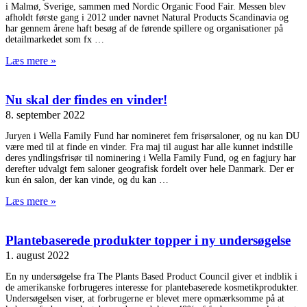
i Malmø, Sverige, sammen med Nordic Organic Food Fair. Messen blev
afholdt første gang i 2012 under navnet Natural Products Scandinavia og
har gennem årene haft besøg af de førende spillere og organisationer på
detailmarkedet som fx
Læs mere »
Nu skal der findes en vinder!
8. september 2022
Juryen i Wella Family Fund har nomineret fem frisørsaloner, og nu kan DU
være med til at finde en vinder. Fra maj til august har alle kunnet indstille
deres yndlingsfrisør til nominering i Wella Family Fund, og en fagjury har
derefter udvalgt fem saloner geografisk fordelt over hele Danmark. Der er
kun én salon, der kan vinde, og du kan
Læs mere »
Plantebaserede produkter topper i ny undersøgelse
1. august 2022
En ny undersøgelse fra The Plants Based Product Council giver et indblik i
de amerikanske forbrugeres interesse for plantebaserede kosmetikprodukter.
Undersøgelsen viser, at forbrugerne er blevet mere opmærksomme på at