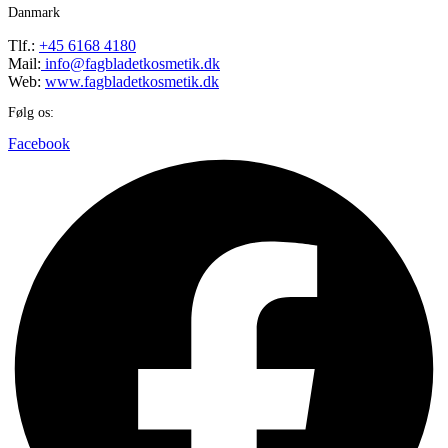
Danmark
Tlf.:
+45 6168 4180
Mail:
info@fagbladetkosmetik.dk
Web:
www.fagbladetkosmetik.dk
Følg os:
Facebook