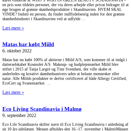
kåres vinderne af WHO’S WHO IN GREEN BEAUTY SCANDINAVIA –
en pris som tildeles personer, der via deres arbejde eller privat bidrager til at
øge brugen af grønne skønhedsprodukter i Skandinavien. HVEM SKAL
VINDE? Indstil en person, du finder indflydelsesrig inden for den grønne
skønhedsindustri i Skandinavien ved at udfylde
Læs mere »
Matas har købt Miild
6. oktober 2022
Matas har nu købt 100% af aktierne i Miild A/S, som kommer til at indgå i
datterselskabet Kosmolet A/S. Makeup- og hudplejemærket Miild blev
stiftet i 2015 af Tanja Largré og Tine Svendsen, der ville skabe et
anderledes og kreativt skønhedsunivers uden at belaste mennesker eller
natur. Alle Miilds produkter er derfor certificeret af både Allergy Certified,
EcoCert og Svanemærket.
Læs mere »
Eco Living Scandinavia i Malmø
9. september 2022
Eco Life Scandinavia skifter navn til Eco Living Scandinavia i anledning af
sit 10 års jubilæum. Messen afholdes den 16.-17. november i MalmöMässen