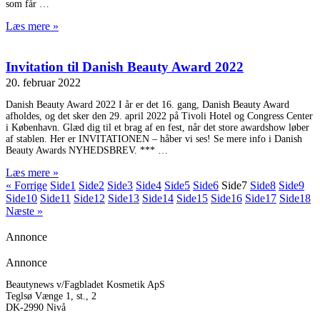
som får
Læs mere »
Invitation til Danish Beauty Award 2022
20. februar 2022
Danish Beauty Award 2022 I år er det 16. gang, Danish Beauty Award
afholdes, og det sker den 29. april 2022 på Tivoli Hotel og Congress Center
i København. Glæd dig til et brag af en fest, når det store awardshow løber
af stablen. Her er INVITATIONEN – håber vi ses! Se mere info i Danish
Beauty Awards NYHEDSBREV. ***
Læs mere »
« Forrige
Side
1
Side
2
Side
3
Side
4
Side
5
Side
6
Side
7
Side
8
Side
9
Side
10
Side
11
Side
12
Side
13
Side
14
Side
15
Side
16
Side
17
Side
18
Næste »
Annonce
Annonce
Beautynews v/Fagbladet Kosmetik ApS
Teglsø Vænge 1, st., 2
DK-2990 Nivå