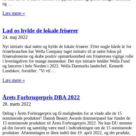
og
Læs mere »
Lad os hylde de lokale frisører
24. maj 2022
Nyt initiativ skal støtte og hylde de lokale frisører. Efter nogle hårde år for
frisørbranchen har Wella Company taget initiativ til at sætte fokus på
frisørsalonerne og skabe positiv opmærksomhed om frisørernes vigtige rolle
i hverdagslivet for mange mennesker. Det nye initiativ hedder Wella Fund
og lanceres i hele Norden i 2022. Wella Danmarks landechef, Kenneth
Lundskov, fortæller: “Vi vil
Læs mere »
Årets Forbrugerpris DBA 2022
28. marts 2022
Deltag i Årets Forbrugerpris og få muligheden for at vinde alle de 15
nominerede produkter! Danish Beauty Awards dommerpanel har fundet de
15 nominerede produkter til Årets Forbrugerpris 2022. Nu kan DU stemme
på din favorit og samtidig være med i lodtrækningen om de 15 nominerede
produkter. Afstemningen er åben indtil den 19. april 2022, og det produkt,