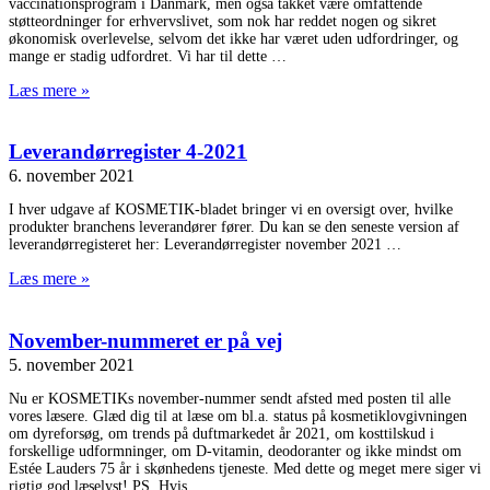
vaccinationsprogram i Danmark, men også takket være omfattende
støtteordninger for erhvervslivet, som nok har reddet nogen og sikret
økonomisk overlevelse, selvom det ikke har været uden udfordringer, og
mange er stadig udfordret. Vi har til dette
Læs mere »
Leverandørregister 4-2021
6. november 2021
I hver udgave af KOSMETIK-bladet bringer vi en oversigt over, hvilke
produkter branchens leverandører fører. Du kan se den seneste version af
leverandørregisteret her: Leverandørregister november 2021
Læs mere »
November-nummeret er på vej
5. november 2021
Nu er KOSMETIKs november-nummer sendt afsted med posten til alle
vores læsere. Glæd dig til at læse om bl.a. status på kosmetiklovgivningen
om dyreforsøg, om trends på duftmarkedet år 2021, om kosttilskud i
forskellige udformninger, om D-vitamin, deodoranter og ikke mindst om
Estée Lauders 75 år i skønhedens tjeneste. Med dette og meget mere siger vi
rigtig god læselyst! PS. Hvis