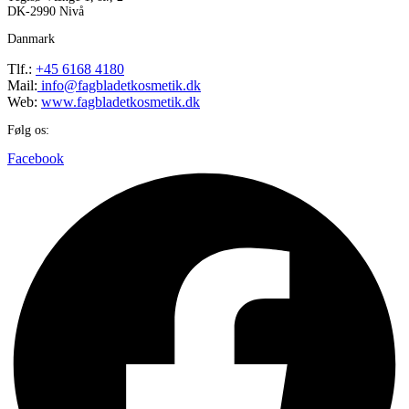
DK-2990 Nivå
Danmark
Tlf.:
+45 6168 4180
Mail:
info@fagbladetkosmetik.dk
Web:
www.fagbladetkosmetik.dk
Følg os:
Facebook