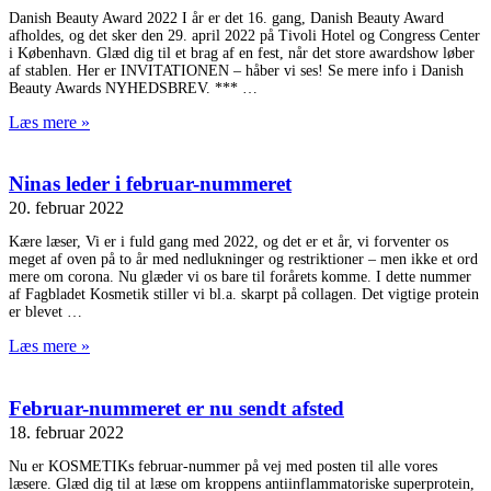
Danish Beauty Award 2022 I år er det 16. gang, Danish Beauty Award
afholdes, og det sker den 29. april 2022 på Tivoli Hotel og Congress Center
i København. Glæd dig til et brag af en fest, når det store awardshow løber
af stablen. Her er INVITATIONEN – håber vi ses! Se mere info i Danish
Beauty Awards NYHEDSBREV. ***
Læs mere »
Ninas leder i februar-nummeret
20. februar 2022
Kære læser, Vi er i fuld gang med 2022, og det er et år, vi forventer os
meget af oven på to år med nedlukninger og restriktioner – men ikke et ord
mere om corona. Nu glæder vi os bare til forårets komme. I dette nummer
af Fagbladet Kosmetik stiller vi bl.a. skarpt på collagen. Det vigtige protein
er blevet
Læs mere »
Februar-nummeret er nu sendt afsted
18. februar 2022
Nu er KOSMETIKs februar-nummer på vej med posten til alle vores
læsere. Glæd dig til at læse om kroppens antiinflammatoriske superprotein,