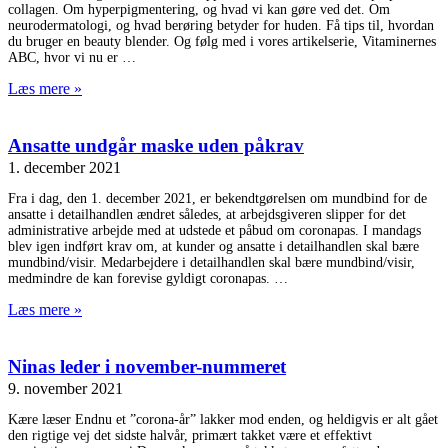
collagen. Om hyperpigmentering, og hvad vi kan gøre ved det. Om
neurodermatologi, og hvad berøring betyder for huden. Få tips til, hvordan
du bruger en beauty blender. Og følg med i vores artikelserie, Vitaminernes
ABC, hvor vi nu er
Læs mere »
Ansatte undgår maske uden påkrav
1. december 2021
Fra i dag, den 1. december 2021, er bekendtgørelsen om mundbind for de
ansatte i detailhandlen ændret således, at arbejdsgiveren slipper for det
administrative arbejde med at udstede et påbud om coronapas. I mandags
blev igen indført krav om, at kunder og ansatte i detailhandlen skal bære
mundbind/visir. Medarbejdere i detailhandlen skal bære mundbind/visir,
medmindre de kan forevise gyldigt coronapas.
Læs mere »
Ninas leder i november-nummeret
9. november 2021
Kære læser Endnu et ”corona-år” lakker mod enden, og heldigvis er alt gået
den rigtige vej det sidste halvår, primært takket være et effektivt