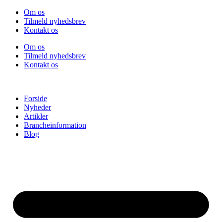
Videre
Om os
til
Tilmeld nyhedsbrev
indhold
Kontakt os
Om os
Tilmeld nyhedsbrev
Kontakt os
Forside
Nyheder
Artikler
Brancheinformation
Blog