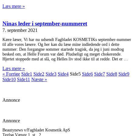
Læs mere »
Ninas leder i september-nummeret
7. september 2021
Kære læser, Vi har nu udsendt Fagbladet KOSMETIKs september-nummer
til alle vores læsere. Og her kan du læse mine indledende ord i dette
nummer: Den forgangne sommer startede tragisk, da jeg i juni modtog
besked om, at Helle Forum var død. Pludseligt og meget chokerende.
Hjertet stoppede med at slå, og Helles liv stod ikke til at redde. Det er
Læs mere »
« Forrige
Side
1
Side
2
Side
3
Side
4
Side
5
Side
6
Side
7
Side
8
Side
9
Side
10
Side
11
Næste »
Annonce
Annonce
Beautynews v/Fagbladet Kosmetik ApS
Teglsø Vænge 1, st., 2