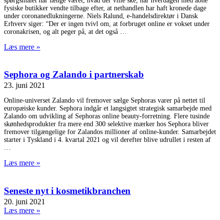
spørgsmålet har længe været, hvad der ville ske, når hverdagen med åbne
fysiske butikker vendte tilbage efter, at nethandlen har haft kronede dage
under coronanedlukningerne. Niels Ralund, e-handelsdirektør i Dansk
Erhverv siger: “Der er ingen tvivl om, at forbruget online er vokset under
coronakrisen, og alt peger på, at det også
Læs mere »
Sephora og Zalando i partnerskab
23. juni 2021
Online-universet Zalando vil fremover sælge Sephoras varer på nettet til
europæiske kunder. Sephora indgår et langsigtet strategisk samarbejde med
Zalando om udvikling af Sephoras online beauty-forretning. Flere tusinde
skønhedsprodukter fra mere end 300 selektive mærker hos Sephora bliver
fremover tilgængelige for Zalandos millioner af online-kunder. Samarbejdet
starter i Tyskland i 4. kvartal 2021 og vil derefter blive udrullet i resten af
Læs mere »
Seneste nyt i kosmetikbranchen
20. juni 2021
Læs mere »