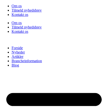
Videre
Om os
til
Tilmeld nyhedsbrev
indhold
Kontakt os
Om os
Tilmeld nyhedsbrev
Kontakt os
Forside
Nyheder
Artikler
Brancheinformation
Blog