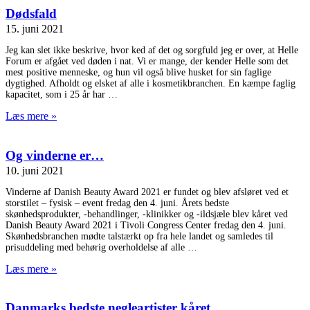
Dødsfald
15. juni 2021
Jeg kan slet ikke beskrive, hvor ked af det og sorgfuld jeg er over, at Helle
Forum er afgået ved døden i nat. Vi er mange, der kender Helle som det
mest positive menneske, og hun vil også blive husket for sin faglige
dygtighed. Afholdt og elsket af alle i kosmetikbranchen. En kæmpe faglig
kapacitet, som i 25 år har
Læs mere »
Og vinderne er…
10. juni 2021
Vinderne af Danish Beauty Award 2021 er fundet og blev afsløret ved et
storstilet – fysisk – event fredag den 4. juni. Årets bedste
skønhedsprodukter, -behandlinger, -klinikker og -ildsjæle blev kåret ved
Danish Beauty Award 2021 i Tivoli Congress Center fredag den 4. juni.
Skønhedsbranchen mødte talstærkt op fra hele landet og samledes til
prisuddeling med behørig overholdelse af alle
Læs mere »
Danmarks bedste negleartister kåret