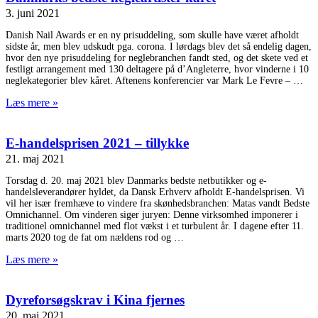
3. juni 2021
Danish Nail Awards er en ny prisuddeling, som skulle have været afholdt
sidste år, men blev udskudt pga. corona. I lørdags blev det så endelig dagen,
hvor den nye prisuddeling for neglebranchen fandt sted, og det skete ved et
festligt arrangement med 130 deltagere på d’Angleterre, hvor vinderne i 10
neglekategorier blev kåret. Aftenens konferencier var Mark Le Fevre –
Læs mere »
E-handelsprisen 2021 – tillykke
21. maj 2021
Torsdag d. 20. maj 2021 blev Danmarks bedste netbutikker og e-
handelsleverandører hyldet, da Dansk Erhverv afholdt E-handelsprisen. Vi
vil her især fremhæve to vindere fra skønhedsbranchen: Matas vandt Bedste
Omnichannel. Om vinderen siger juryen: Denne virksomhed imponerer i
traditionel omnichannel med flot vækst i et turbulent år. I dagene efter 11.
marts 2020 tog de fat om nældens rod og
Læs mere »
Dyreforsøgskrav i Kina fjernes
20. maj 2021