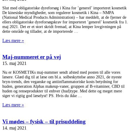
Slut med obligatoriske dyreforsøg i Kina for ’generel’ importeret kosmetik
De kinesiske myndigheder, som regulerer kosmetik i Kina – NMPA
(National Medical Products Administration) – har meddelt, at de fjerner de
ellers obligatoriske dyreforsøgskrav for importeret ’generel’ kosmetik fra 1.
maj 2021. Det er et stort skridt fremad, at Kina lemper lovgivningen på
dette område og tillader, at de importerede
Læs mere »
Maj-nummeret er på vej
15. maj 2021
Nu er KOSMETIKs maj-nummer sendt afsted med posten til alle vores
læsere. Glæd dig til at læse om bl.a. solbeskyttelse anno 2021, de nyeste
bryn-trends, den veganske og antiinflammatoriske kosts betydning for
huden, generation Alphas makeup-vaner, gruppen af B-vitaminer, CBD til
huden og renseprodukter til enhver (hud)type. Med dette og meget mere
siger vi rigtig god læselyst! PS. Hvis du ikke
Læs mere »
Vi mødes – fysisk – til prisuddeling
14. maj 2021