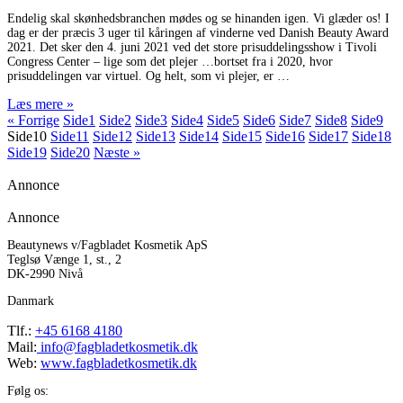
Endelig skal skønhedsbranchen mødes og se hinanden igen. Vi glæder os! I
dag er der præcis 3 uger til kåringen af vinderne ved Danish Beauty Award
2021. Det sker den 4. juni 2021 ved det store prisuddelingsshow i Tivoli
Congress Center – lige som det plejer …bortset fra i 2020, hvor
prisuddelingen var virtuel. Og helt, som vi plejer, er
Læs mere »
« Forrige
Side
1
Side
2
Side
3
Side
4
Side
5
Side
6
Side
7
Side
8
Side
9
Side
10
Side
11
Side
12
Side
13
Side
14
Side
15
Side
16
Side
17
Side
18
Side
19
Side
20
Næste »
Annonce
Annonce
Beautynews v/Fagbladet Kosmetik ApS
Teglsø Vænge 1, st., 2
DK-2990 Nivå
Danmark
Tlf.:
+45 6168 4180
Mail:
info@fagbladetkosmetik.dk
Web:
www.fagbladetkosmetik.dk
Følg os: